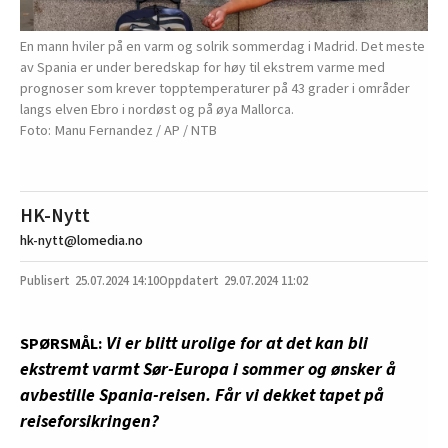
En mann hviler på en varm og solrik sommerdag i Madrid. Det meste
av Spania er under beredskap for høy til ekstrem varme med
prognoser som krever topptemperaturer på 43 grader i områder
langs elven Ebro i nordøst og på øya Mallorca.
Manu Fernandez / AP / NTB
HK-Nytt
hk-nytt@lomedia.no
25.07.2024
14:10
29.07.2024 11:02
Vi er blitt urolige for at det kan bli
SPØRSMÅL:
ekstremt varmt Sør-Europa i sommer og ønsker å
avbestille Spania-reisen. Får vi dekket tapet på
reiseforsikringen?