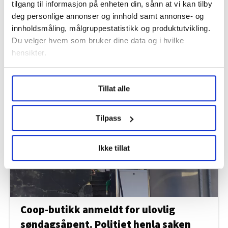
tilgang til informasjon på enheten din, sånn at vi kan tilby
deg personlige annonser og innhold samt annonse- og
innholdsmåling, målgruppestatistikk og produktutvikling.
Du velger hvem som bruker dine data og i hvilke
hensikter.
Seks flyplasser kan bli rammet av
streik
Under
mer info
kan du lese om hvordan dine personlige
Tillat alle
data behandles og hvordan du kan velge hvordan de skal
brukes. Du kan hele tiden endre eller trekke tilbake ditt
samtykke fra erklæringen om informasjonskapsler.
Tilpass
LO Medias publikasjoner frifagbevegelse.no, hk-nytt.no
Ikke tillat
og fontene.no bruker informasjonskapsler (cookies) for å
lære hvordan våre nettsider blir brukt slik at vi tilby
relevant innhold, tilpassede annonser og utarbeide
statistikk.
Vi deler bare informasjon om hvordan du bruker
Coop-butikk anmeldt for ulovlig
nettstedet med LO Medias egne samarbeidspartnere
søndagsåpent. Politiet henla saken
innenfor analyse og annonsering. Disse er angitt i