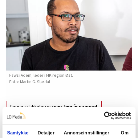
Fawsi Adem, leder i HK region Øst.
Martin G. Slørdal
Denne artikkelen er
over fem år gammel
.
Samtykke
Detaljer
Annonseinnstillinger
Om
Nyheter
Meninger