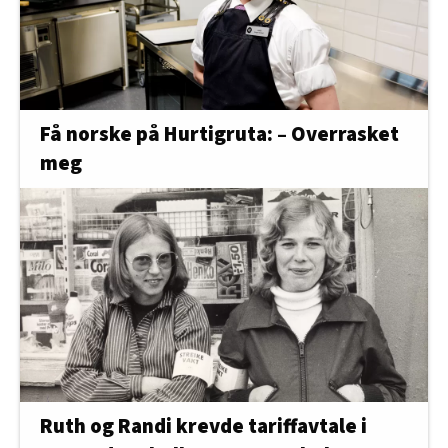
Få norske på Hurtigruta: – Overrasket
meg
Ruth og Randi krevde tariffavtale i