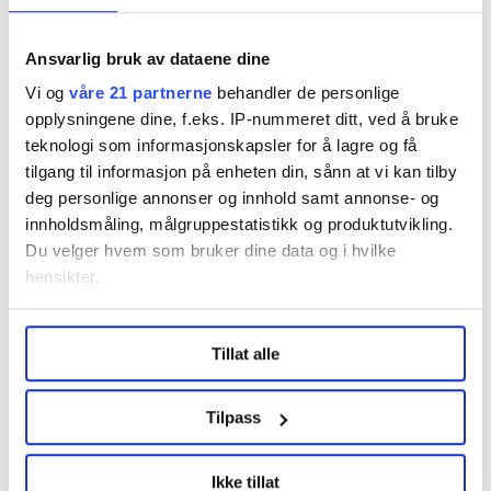
Ansvarlig bruk av dataene dine
Del artikkel
Vi og
våre 21 partnerne
behandler de personlige
opplysningene dine, f.eks. IP-nummeret ditt, ved å bruke
teknologi som informasjonskapsler for å lagre og få
Flere saker
tilgang til informasjon på enheten din, sånn at vi kan tilby
deg personlige annonser og innhold samt annonse- og
innholdsmåling, målgruppestatistikk og produktutvikling.
Du velger hvem som bruker dine data og i hvilke
hensikter.
Under
mer info
kan du lese om hvordan dine personlige
Tillat alle
data behandles og hvordan du kan velge hvordan de skal
brukes. Du kan hele tiden endre eller trekke tilbake ditt
samtykke fra erklæringen om informasjonskapsler.
Tilpass
LO Medias publikasjoner frifagbevegelse.no, hk-nytt.no
Ikke tillat
Kvinne får erstatning ni år etter at
og fontene.no bruker informasjonskapsler (cookies) for å