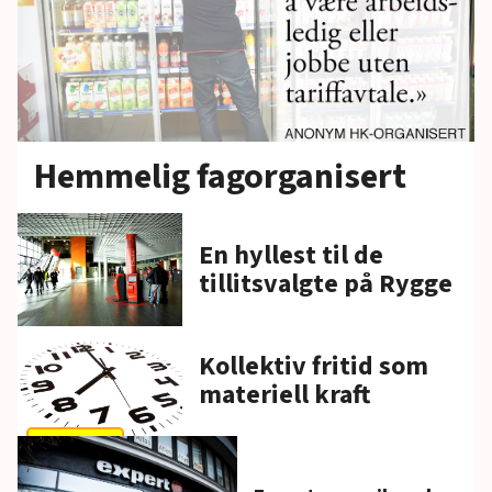
Hemmelig fagorganisert
En hyllest til de
tillitsvalgte på Rygge
Kollektiv fritid som
materiell kraft
Bloggen.no