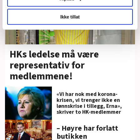
LO Medias publikasjoner frifagbevegelse.no, hk-nytt.no
Ikke tillat
og fontene.no bruker informasjonskapsler (cookies) for å
lære hvordan våre nettsider blir brukt slik at vi tilby
relevant innhold, tilpassede annonser og utarbeide
statistikk.
Vi deler bare informasjon om hvordan du bruker
HKs ledelse må være
nettstedet med LO Medias egne samarbeidspartnere
representativ for
innenfor analyse og annonsering. Disse er angitt i
oversikten lengre ned på denne siden.
medlemmene!
«Vi har nok med korona-
krisen, vi trenger ikke en
lønnskrise i tillegg, Erna»,
skriver to HK-medlemmer
– Høyre har forlatt
butikken