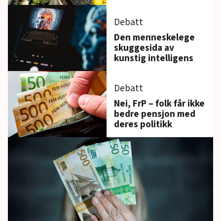
Debatt
Den menneskelege
skuggesida av
kunstig intelligens
Debatt
Nei, FrP – folk får ikke
bedre pensjon med
deres politikk