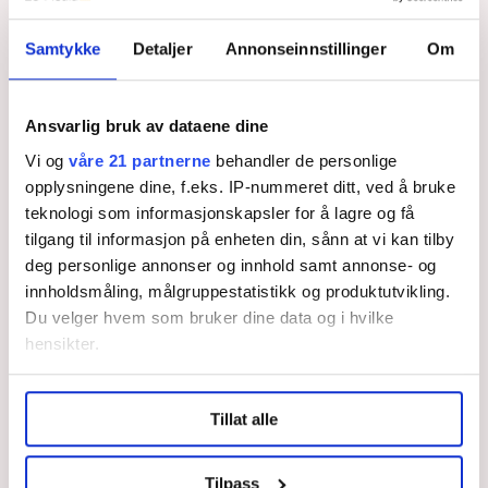
drapene på sivile i
Israel og Palestina
Samtykke
Detaljer
Annonseinnstillinger
Om
Valget kan få
konsekvenser for
Ansvarlig bruk av dataene dine
deg som jobber i
butikk
Vi og
våre 21 partnerne
behandler de personlige
opplysningene dine, f.eks. IP-nummeret ditt, ved å bruke
teknologi som informasjonskapsler for å lagre og få
«Nesten 400.000
nordmenn jobber i
tilgang til informasjon på enheten din, sånn at vi kan tilby
varehandelen, men
deg personlige annonser og innhold samt annonse- og
mangler beskyttelse»
innholdsmåling, målgruppestatistikk og produktutvikling.
Du velger hvem som bruker dine data og i hvilke
– OBOS har mistet
hensikter.
sitt formål i jakten på
profitt
Under
mer info
kan du lese om hvordan dine personlige
Tillat alle
data behandles og hvordan du kan velge hvordan de skal
brukes. Du kan hele tiden endre eller trekke tilbake ditt
samtykke fra erklæringen om informasjonskapsler.
Tilpass