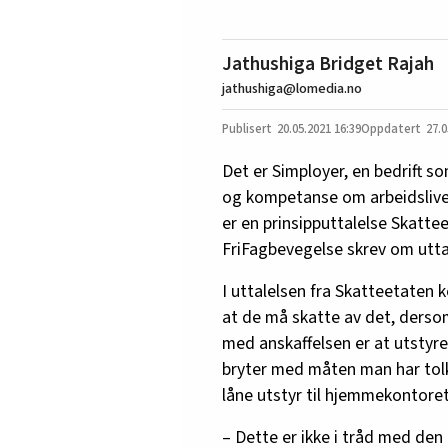
Jathushiga Bridget Rajah
jathushiga@lomedia.no
20.05.2021
16:39
27.0
Det er Simployer, en bedrift 
og kompetanse om arbeidslivet
er en prinsipputtalelse Skatt
FriFagbevegelse skrev om utt
I uttalelsen fra Skatteetaten k
at de må skatte av det, ders
med anskaffelsen er at utstyr
bryter med måten man har tolk
låne utstyr til hjemmekontoret
– Dette er ikke i tråd med den