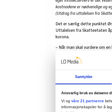
eget inntektserverv er det vesen
kostnadene er nødvendige og egn
(Utdrag fra uttalelsen fra Skatt
Det er særlig dette punktet Ør
Uttalelsen fra Skatteetaten åp
korona.
– Når man skal vurdere om en ko
må man vurdere om hovedformå
levetiden til denne stolen. Hvi
som hovedformål i disse ti åren
Med Ørens gitte eksempel vil d
Samtykke
privat av den ansatte etter pan
skattlagt for anskaffelsesverd
Ansvarlig bruk av dataene d
Det er slike aspekter som for
Vi og
våre 21 partnerne
beha
fram i uttalelsen, sier Øren.
informasjonskapsler for å lag