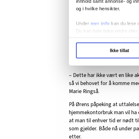
innhold samt annonse- og inn
Les også:
Monica ble truet ti
og i hvilke hensikter.
Under
mer info
kan du lese 
Man må alltid sette s
Du kan hele tiden endre eller
skattereglene
LO Medias publikasjoner frif
Ikke tillat
Skatteetaten mener prinsippu
hvordan våre nettsider blir br
Vi deler bare informasjon o
henvendelser og spørsmål om 
annonsering. Disse er angitt
– Dette har ikke vært en like 
så vi behovet for å komme med
Marie Ringså.
På Ørens påpeking at uttalelsen
hjemmekontorbruk man vil ha e
at man til enhver tid er nødt t
som gjelder. Både nå under p
etter.