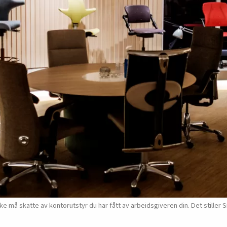
å skatte av kontorutstyr du har fått av arbeidsgiveren din. Det stiller Si