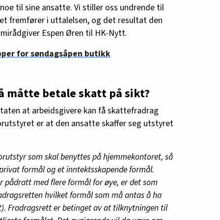
noe til sine ansatte. Vi stiller oss undrende til
 fremfører i uttalelsen, og det resultat den
omirådgiver Espen Øren til HK-Nytt.
pper for søndagsåpen butikk
å måtte betale skatt på sikt?
taten at arbeidsgivere kan få skattefradrag
utstyret er at den ansatte skaffer seg utstyret
ntorutstyr som skal benyttes på hjemmekontoret, så
privat formål og et inntektsskapende formål.
pådratt med flere formål for øye, er det som
adragsretten hvilket formål som må antas å ha
 Fradragsrett er betinget av at tilknytningen til