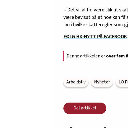
– Det vil alltid være slik at sk
være bevisst på at noe kan få
inn i hvilke skatteregler som gj
FØLG HK-NYTT PÅ FACEBOOK
Denne artikkelen er
over fem 
Arbeidsliv
Nyheter
LO F
Del artikkel