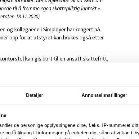
tligste formålet. Det avgjørende vil da være om
ede til å fremme egen skattepliktig inntekt.»
eetaten 18.11.2020)
en og kollegaene i Simployer har reagert på.
ner opp for at utstyret kan brukes også etter
ntorstol kan gis bort til en ansatt skattefritt,
let med anskaffelsen er yrkesbruk i hele
s levetiden er ti år så må den altså ha yrkesbruk
e, ikke bare inntil pandemien er over, sier Øren.
et si at hvis den omtalte kontorstolen brukes
Detaljer
Annonseinnstillinger
demien, så er det en fare for at ansatte vil bli
ien.
ine
 eksempel levetid som ikke kommer godt nok
ndler de personlige opplysningene dine, f.eks. IP-nummeret ditt
re og få tilgang til informasjon på enheten din, sånn at vi kan ti