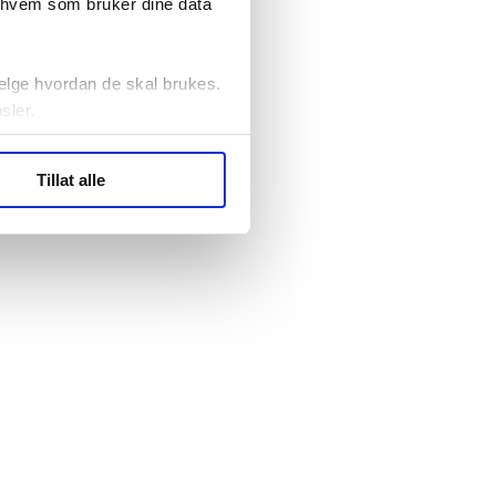
r hvem som bruker dine data
elge hvordan de skal brukes.
sler.
ler (cookies) for å lære
Tillat alle
ide statistikk.
artnere innenfor analyse og