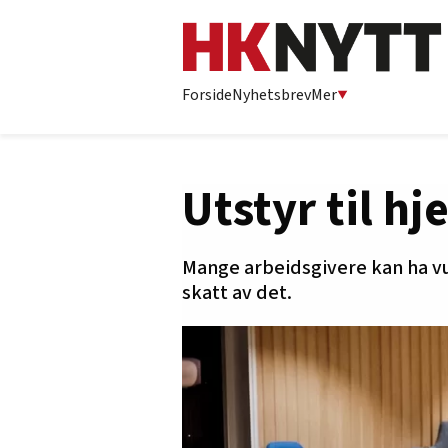
Forside
Nyhetsbrev
Mer
Utstyr til h
Mange arbeidsgivere kan ha vur
skatt av det.