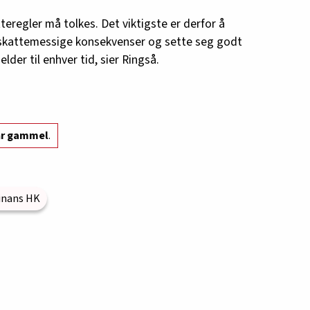
atteregler må tolkes. Det viktigste er derfor å
 skattemessige konsekvenser og sette seg godt
elder til enhver tid, sier Ringså.
år gammel
.
inans HK