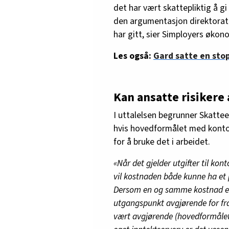
det har vært skattepliktig å gi 
den argumentasjon direktoratet
har gitt, sier Simployers økon
Les også:
Gard satte en sto
Kan ansatte risikere 
I uttalelsen begrunner Skattee
hvis hovedformålet med kontor
for å bruke det i arbeidet.
«Når det gjelder utgifter til ko
vil kostnaden både kunne ha et 
Dersom en og samme kostnad er 
utgangspunkt avgjørende for fr
vært avgjørende (hovedformålet).