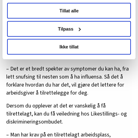
Under
mer info
kan du lese om hvordan dine personlige
Tillat alle
data behandles og hvordan du kan velge hvordan de skal
brukes. Du kan hele tiden endre eller trekke tilbake ditt
samtykke fra erklæringen om informasjonskapsler.
Tilpass
Allergikere har krav på en tilrettelagt arbeidsplass, påpeker
LO Medias publikasjoner frifagbevegelse.no, hk-nytt.no
Anna Bistrup i Norges Astma- og Allergiforbund .
Ikke tillat
og fontene.no bruker informasjonskapsler (cookies) for å
Erlend Arnesen
lære hvordan våre nettsider blir brukt slik at vi tilby
relevant innhold, tilpassede annonser og utarbeide
– Det er et bredt spekter av symptomer du kan ha, fra
statistikk.
lett snufsing til nesten som å ha influensa. Så det å
Vi deler bare informasjon om hvordan du bruker
forklare hvordan du har det, vil gjøre det lettere for
nettstedet med LO Medias egne samarbeidspartnere
arbeidsgiver å tilrettelegge for deg.
innenfor analyse og annonsering. Disse er angitt i
oversikten lengre ned på denne siden.
Dersom du opplever at det er vanskelig å få
tilrettelagt, kan du få veiledning hos Likestillings- og
diskrimineringsombudet.
– Man har krav på en tilrettelagt arbeidsplass,