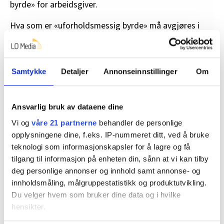
byrde» for arbeidsgiver.
Hva som er «uforholdsmessig byrde» må avgjøres i
det konkrete tilfellet. Det kan for eksempel være tiltak
som er altfor kostbare å gjennomføre eller som går ut
over andre ansatte i for stor grad.
Samtykke
Detaljer
Annonseinnstillinger
Om
Anna Bistrup råder allergikere til å snakke med
arbeidsgiver om hvordan man påvirkes og hva man
Ansvarlig bruk av dataene dine
trenger.
Vi og
våre 21 partnerne
behandler de personlige
opplysningene dine, f.eks. IP-nummeret ditt, ved å bruke
teknologi som informasjonskapsler for å lagre og få
tilgang til informasjon på enheten din, sånn at vi kan tilby
deg personlige annonser og innhold samt annonse- og
innholdsmåling, målgruppestatistikk og produktutvikling.
Du velger hvem som bruker dine data og i hvilke
hensikter.