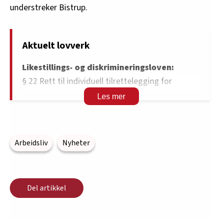
understreker Bistrup.
Aktuelt lovverk
Likestillings- og diskrimineringsloven:
§ 22 Rett til individuell tilrettelegging for
arbeidssøkere og arbeidstakere med
funksjonsnedsettelse
§ 12 Brudd på plikten etter § 22 er diskriminering
Arbeidsliv
Nyheter
Arbeidsmiljøloven:
§ 4–6 Tilrettelegging for arbeidstakere med
redusert arbeidsevne
Del artikkel
Kilde: Likestillings- og diskrimineringsombudet