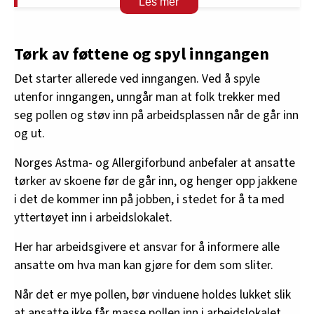
• Kløende, hovne, rennende og røde øyne
• Trøtthet
Tørk av føttene og spyl inngangen
Det starter allerede ved inngangen. Ved å spyle
• Redusert konsentrasjonsevne
utenfor inngangen, unngår man at folk trekker med
seg pollen og støv inn på arbeidsplassen når de går inn
og ut.
Norges Astma- og Allergiforbund anbefaler at ansatte
tørker av skoene før de går inn, og henger opp jakkene
i det de kommer inn på jobben, i stedet for å ta med
yttertøyet inn i arbeidslokalet.
Her har arbeidsgivere et ansvar for å informere alle
ansatte om hva man kan gjøre for dem som sliter.
Når det er mye pollen, bør vinduene holdes lukket slik
at ansatte ikke får masse pollen inn i arbeidslokalet.