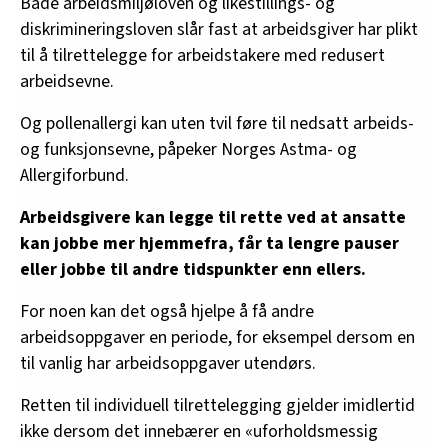
• Hold vinduer lukket når det er mye pollen.
Både arbeidsmiljøloven og likestillings- og
diskrimineringsloven slår fast at arbeidsgiver har plikt
• Vær bevisst på hvem som sitter nær vinduer og
til å tilrettelegge for arbeidstakere med redusert
lufteluker.
arbeidsevne.
• Spyl inngangspartiet for støv.
Og pollenallergi kan uten tvil føre til nedsatt arbeids-
og funksjonsevne, påpeker Norges Astma- og
• Tørk godt av sko og heng ytterjakker i
Allergiforbund.
garderobe, ikke i lokalene der arbeidet foregår.
Arbeidsgivere kan legge til rette ved at ansatte
• Allergikere kan få tilbud om mer hjemmekontor,
kan jobbe mer hjemmefra, får ta lengre pauser
endret arbeidstid eller andre arbeidsoppgaver i
eller jobbe til andre tidspunkter enn ellers.
pollensesongen.
For noen kan det også hjelpe å få andre
• Allergikere som trenger det kan få ta lengre
arbeidsoppgaver en periode, for eksempel dersom en
pauser.
til vanlig har arbeidsoppgaver utendørs.
Kilde: Simployer, Norges Astma- og Allergiforbund
Retten til individuell tilrettelegging gjelder imidlertid
ikke dersom det innebærer en «uforholdsmessig