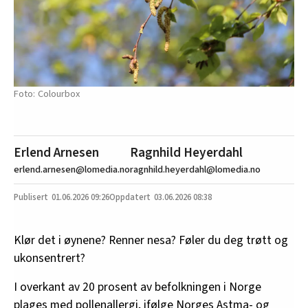
Colourbox
Erlend Arnesen
Ragnhild Heyerdahl
erlend.arnesen@lomedia.no
ragnhild.heyerdahl@lomedia.no
01.06.2026
09:26
03.06.2026 08:38
Klør det i øynene? Renner nesa? Føler du deg trøtt og
ukonsentrert?
I overkant av 20 prosent av befolkningen i Norge
plages med pollenallergi, ifølge Norges Astma- og