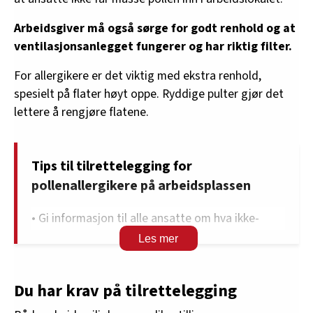
Arbeidsgiver må også sørge for godt renhold og at
ventilasjonsanlegget fungerer og har riktig filter.
For allergikere er det viktig med ekstra renhold,
spesielt på flater høyt oppe. Ryddige pulter gjør det
lettere å rengjøre flatene.
Tips til tilrettelegging for
pollenallergikere på arbeidsplassen
• Gi informasjon til alle ansatte om hva ikke-
allergikerne kan gjøre for dem som sliter.
• Sørg for god ventilasjon og filtrering av lufta på
arbeidsplassen.
Du har krav på tilrettelegging