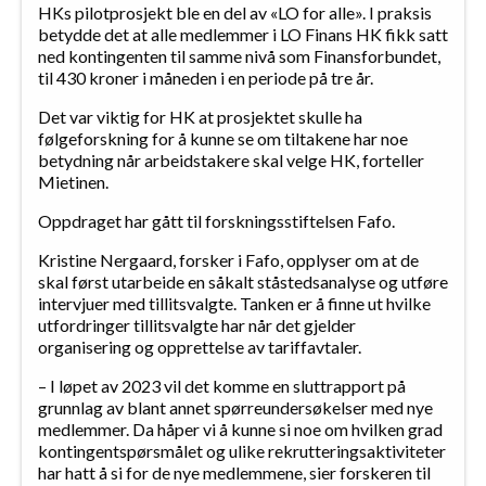
HKs pilotprosjekt ble en del av «LO for alle». I praksis
betydde det at alle medlemmer i LO Finans HK fikk satt
ned kontingenten til samme nivå som Finansforbundet,
til 430 kroner i måneden i en periode på tre år.
Det var viktig for HK at prosjektet skulle ha
følgeforskning for å kunne se om tiltakene har noe
betydning når arbeidstakere skal velge HK, forteller
Mietinen.
Oppdraget har gått til forskningsstiftelsen Fafo.
Kristine Nergaard, forsker i Fafo, opplyser om at de
skal først utarbeide en såkalt ståstedsanalyse og utføre
intervjuer med tillitsvalgte. Tanken er å finne ut hvilke
utfordringer tillitsvalgte har når det gjelder
organisering og opprettelse av tariffavtaler.
– I løpet av 2023 vil det komme en sluttrapport på
grunnlag av blant annet spørreundersøkelser med nye
medlemmer. Da håper vi å kunne si noe om hvilken grad
kontingentspørsmålet og ulike rekrutteringsaktiviteter
har hatt å si for de nye medlemmene, sier forskeren til