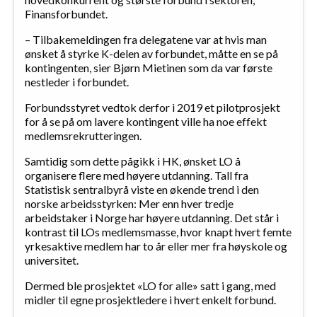
Finansforbundet.
– Tilbakemeldingen fra delegatene var at hvis man
ønsket å styrke K-delen av forbundet, måtte en se på
kontingenten, sier Bjørn Mietinen som da var første
nestleder i forbundet.
Forbundsstyret vedtok derfor i 2019 et pilotprosjekt
for å se på om lavere kontingent ville ha noe effekt
medlemsrekrutteringen.
Samtidig som dette pågikk i HK, ønsket LO å
organisere flere med høyere utdanning. Tall fra
Statistisk sentralbyrå viste en økende trend i den
norske arbeidsstyrken: Mer enn hver tredje
arbeidstaker i Norge har høyere utdanning. Det står i
kontrast til LOs medlemsmasse, hvor knapt hvert femte
yrkesaktive medlem har to år eller mer fra høyskole og
universitet.
Dermed ble prosjektet «LO for alle» satt i gang, med
midler til egne prosjektledere i hvert enkelt forbund.