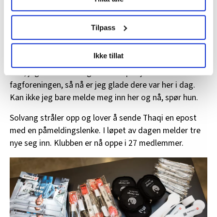
data behandles og hvordan du kan velge hvordan de skal
organiserte arbeidslivet.
brukes. Du kan hele tiden endre eller trekke tilbake ditt
samtykke fra erklæringen om informasjonskapsler.
– Jo flere vi er sammen, dess sterkere står vi, sier hun
Tilpass
til Thaqi som nikker entusiastisk og innrømmer at hun
LO Medias publikasjoner frifagbevegelse.no, hk-nytt.no
har tenkt det samme.
Ikke tillat
og fontene.no bruker informasjonskapsler (cookies) for å
lære hvordan våre nettsider blir brukt slik at vi tilby
– Ja, jeg har tenkt en god stund på sjekke ut
relevant innhold, tilpassede annonser og utarbeide
fagforeningen, så nå er jeg glade dere var her i dag.
statistikk.
Kan ikke jeg bare melde meg inn her og nå, spør hun.
Vi deler bare informasjon om hvordan du bruker
Solvang stråler opp og lover å sende Thaqi en epost
nettstedet med LO Medias egne samarbeidspartnere
innenfor analyse og annonsering. Disse er angitt i
med en påmeldingslenke. I løpet av dagen melder tre
oversikten lengre ned på denne siden.
nye seg inn. Klubben er nå oppe i 27 medlemmer.