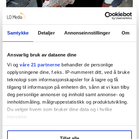
Samtykke
Detaljer
Annonseinnstillinger
Om
Ansvarlig bruk av dataene dine
Vi og
våre 21 partnerne
behandler de personlige
opplysningene dine, f.eks. IP-nummeret ditt, ved å bruke
teknologi som informasjonskapsler for å lagre og få
tilgang til informasjon på enheten din, sånn at vi kan tilby
deg personlige annonser og innhold samt annonse- og
innholdsmåling, målgruppestatistikk og produktutvikling.
LOKKEMAT: Vaflene holdes varme ved hjelp av alumiumsfolie.
Brian Cliff Olguin
Du velger hvem som bruker dine data og i hvilke
hensikter.
Ved siden av ham er Solvang godt i gang med å
Under
mer info
kan du lese om hvordan dine personlige
informere om fordelene med tariffavtaler og det
Tillat alle