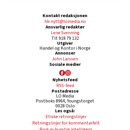
Kontakt redaksjonen
hk-nytt@lomedia.no
Ansvarlig redaktør
Lene Svenning
Tlf. 918 79 132
Utgiver
Handel og Kontor i Norge
Annonser
John Larssen
Sosiale medier
Nyhetsfeed
RSS-feed
Postadresse
LO Media
Postboks 8964, Youngstorget
0028 Oslo
Les også:
· Etiske retningslinjer
· Retningslinjer for kommentarfelt
· Bruk av kunstig intelligens