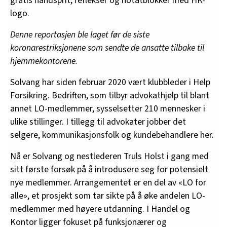
gratis håndsprit, reflekser og notatblokker med HK-
logo.
Denne reportasjen ble laget før de siste
koronarestriksjonene som sendte de ansatte tilbake til
hjemmekontorene.
Solvang har siden februar 2020 vært klubbleder i Help
Forsikring. Bedriften, som tilbyr advokathjelp til blant
annet LO-medlemmer, sysselsetter 210 mennesker i
ulike stillinger. I tillegg til advokater jobber det
selgere, kommunikasjonsfolk og kundebehandlere her.
Nå er Solvang og nestlederen Truls Holst i gang med
sitt første forsøk på å introdusere seg for potensielt
nye medlemmer. Arrangementet er en del av «LO for
alle», et prosjekt som tar sikte på å øke andelen LO-
medlemmer med høyere utdanning. I Handel og
Kontor ligger fokuset på funksjonærer og