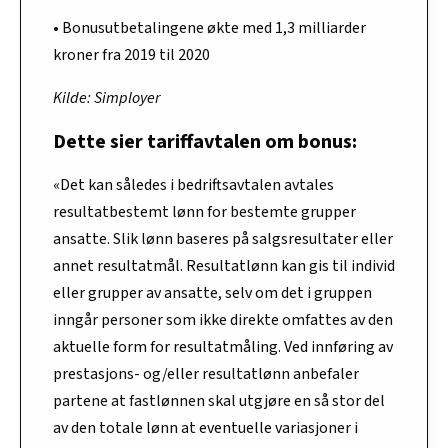
• Bonusutbetalingene økte med 1,3 milliarder
kroner fra 2019 til 2020
Kilde: Simployer
Dette sier tariffavtalen om bonus:
«Det kan således i bedriftsavtalen avtales
resultatbestemt lønn for bestemte grupper
ansatte. Slik lønn baseres på salgsresultater eller
annet resultatmål. Resultatlønn kan gis til individ
eller grupper av ansatte, selv om det i gruppen
inngår personer som ikke direkte omfattes av den
aktuelle form for resultatmåling. Ved innføring av
prestasjons- og/eller resultatlønn anbefaler
partene at fastlønnen skal utgjøre en så stor del
av den totale lønn at eventuelle variasjoner i