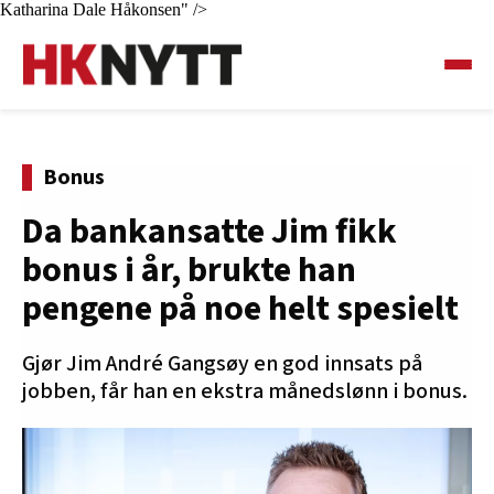
Katharina Dale Håkonsen" />
Bonus
Da bankansatte Jim fikk
bonus i år, brukte han
pengene på noe helt spesielt
Gjør Jim André Gangsøy en god innsats på
jobben, får han en ekstra månedslønn i bonus.