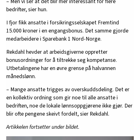
– Men vi ser at det blir mer interessant for flere
bedrifter, sier hun.
I fjor fikk ansatte i forsikringsselskapet Fremtind
15.000 kroner i en engangsbonus. Det samme gjorde
medarbeidere i Sparebank 1 Nord-Norge.
Rekdahl hevder at arbeidsgiverne oppretter
bonusordninger for å tiltrekke seg kompetanse.
Utbetalingene har en øvre grense på halvannen
månedslønn.
– Mange ansatte trigges av overskuddsdeling. Det er
en kollektiv ordning som gir noe til alle ansatte i
bedriften, noe de lokale lønnsoppgjørene ikke gjør. Der
blir ofte pengene skeivt fordelt, sier Rekdahl.
Artikkelen fortsetter under bildet.