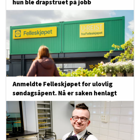
hun ble drapstruet på jobb
Anmeldte Felleskjøpet for ulovlig
søndagsåpent. Nå er saken henlagt