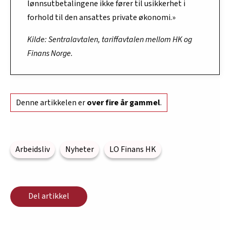
lønnsutbetalingene ikke fører til usikkerhet i
forhold til den ansattes private økonomi.»
Kilde: Sentralavtalen, tariffavtalen mellom HK og
Finans Norge.
Denne artikkelen er
over fire år gammel
.
Arbeidsliv
Nyheter
LO Finans HK
Del artikkel