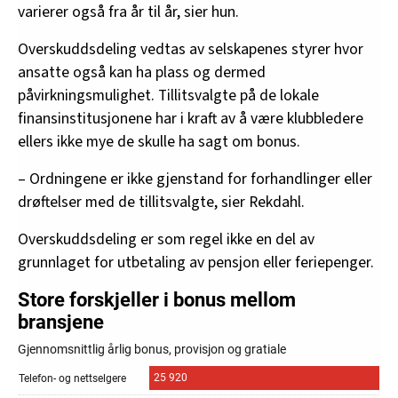
varierer også fra år til år, sier hun.
Overskuddsdeling vedtas av selskapenes styrer hvor
ansatte også kan ha plass og dermed
påvirkningsmulighet. Tillitsvalgte på de lokale
finansinstitusjonene har i kraft av å være klubbledere
ellers ikke mye de skulle ha sagt om bonus.
– Ordningene er ikke gjenstand for forhandlinger eller
drøftelser med de tillitsvalgte, sier Rekdahl.
Overskuddsdeling er som regel ikke en del av
grunnlaget for utbetaling av pensjon eller feriepenger.