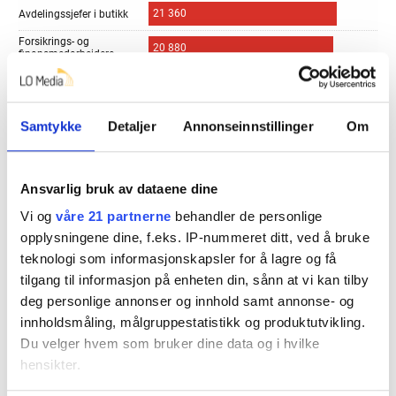
Samtykke
Detaljer
Annonseinnstillinger
Om
Ansvarlig bruk av dataene dine
Vi og
våre 21 partnerne
behandler de personlige
opplysningene dine, f.eks. IP-nummeret ditt, ved å bruke
teknologi som informasjonskapsler for å lagre og få
tilgang til informasjon på enheten din, sånn at vi kan tilby
deg personlige annonser og innhold samt annonse- og
innholdsmåling, målgruppestatistikk og produktutvikling.
Du velger hvem som bruker dine data og i hvilke
hensikter.