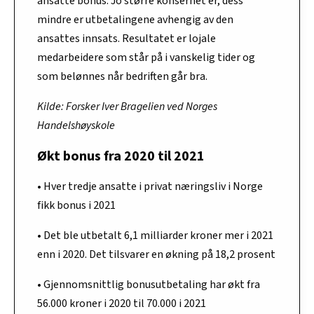
ansatte bonus. Jo større konsernet er, dess
mindre er utbetalingene avhengig av den
ansattes innsats. Resultatet er lojale
medarbeidere som står på i vanskelig tider og
som belønnes når bedriften går bra.
Kilde: Forsker Iver Bragelien ved Norges
Handelshøyskole
Økt bonus fra 2020 til 2021
• Hver tredje ansatte i privat næringsliv i Norge
fikk bonus i 2021
• Det ble utbetalt 6,1 milliarder kroner mer i 2021
enn i 2020. Det tilsvarer en økning på 18,2 prosent
• Gjennomsnittlig bonusutbetaling har økt fra
56.000 kroner i 2020 til 70.000 i 2021