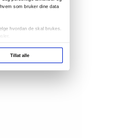
r hvem som bruker dine data
elge hvordan de skal brukes.
sler.
ler (cookies) for å lære
Tillat alle
ide statistikk.
artnere innenfor analyse og