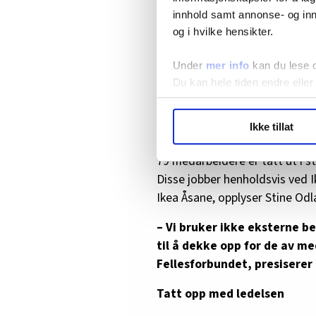
innhold samt annonse- og inn
– Vi ser oss nødt til å gjøre 
og i hvilke hensikter.
renhold. Vi følger de råd og
saken, og mener at våre han
Under
mer info
kan du lese 
gjeldende regler og etikk, s
Du kan hele tiden endre eller
I tillegg til streiken blant inn
LO Medias publikasjoner frif
Ikke tillat
ansatte i restauranter og bistr
hvordan våre nettsider blir br
Vi deler bare informasjon o
79 medarbeidere er tatt ut i s
annonsering. Disse er angitt
Disse jobber henholdsvis ved I
Ikea Åsane, opplyser Stine Odl
– Vi bruker ikke eksterne 
til å dekke opp for de av m
Fellesforbundet, presiserer
Tatt opp med ledelsen