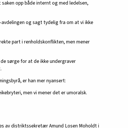
tt saken opp både internt og med ledelsen,
-avdelingen og sagt tydelig fra om at vi ikke
direkte part i renholdskonflikten, men mener
å de sørge for at de ikke undergraver
.
ningsbyrå, er han mer nyansert:
eikebryteri, men vi mener det er umoralsk.
tes av distriktssekretær Amund Losen Moholdt i