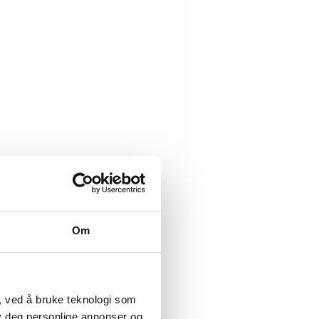
Om
, ved å bruke teknologi som
lby deg personlige annonser og