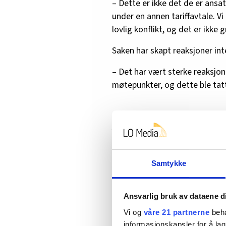
– Dette er ikke det de er ansatt
under en annen tariffavtale. Vi
lovlig konflikt, og det er ikke g
Saken har skapt reaksjoner int
– Det har vært sterke reaksjoner
møtepunkter, og dette ble tatt
Avviser streikebryte
Ikea avviser kritikken fra Alex
– Ikea bedriver ikke streikebryt
Samtykke
Arbeidsmanden.
Ansvarlig bruk av dataene d
Hun sier at streiken som Alexan
omfatter Ikea sine egne medar
Vi og
våre 21 partnerne
beha
eksterne renholdsleverandør Ab
informasjonskapsler for å lag