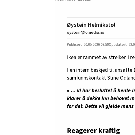
Øystein Helmikstøl
oystein@lomedia.no
20.05.2026
09:59
22.0
Ikea er rammet av streiken i r
I en intern beskjed til ansatte 
samfunnskontakt Stine Odland 
« … vi har besluttet å hente 
klarer å dekke inn behovet m
for det. Dette vil gjelde mens
Reagerer kraftig