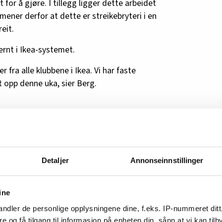
 for å gjøre. I tillegg ligger dette arbeidet
 mener derfor at dette er streikebryteri i en
reit.
ernt i Ikea-systemet.
 fra alle klubbene i Ikea. Vi har faste
 opp denne uka, sier Berg.
ri
ander Berg.
eri, sier pressesjef Stine Odland til
Detaljer
Annonseinnstillinger
ine
der Berg refererer til, ikke er en streik som
beidere, men en arbeidskonflikt hos deres
ndler de personlige opplysningene dine, f.eks. IP-nummeret ditt
ility. Dette gjelder Ikea Leangen og Åsane.
re og få tilgang til informasjon på enheten din, sånn at vi kan ti