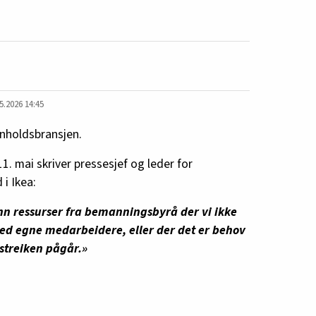
5.2026 14:45
enholdsbransjen.
11. mai skriver pressesjef og leder for
i Ikea:
inn ressurser fra bemanningsbyrå der vi ikke
ed egne medarbeidere, eller der det er behov
 streiken pågår.»