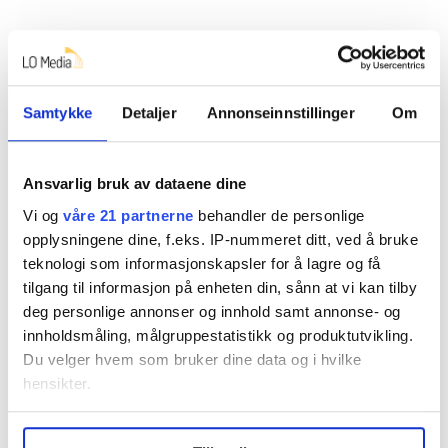
Samtykke
Detaljer
Annonseinnstillinger
Om
Ansvarlig bruk av dataene dine
Lønn og arbeidsforhold
Nyheter
Vi og
våre 21 partnerne
behandler de personlige
opplysningene dine, f.eks. IP-nummeret ditt, ved å bruke
Lønnsoppgjøret 2026
teknologi som informasjonskapsler for å lagre og få
tilgang til informasjon på enheten din, sånn at vi kan tilby
deg personlige annonser og innhold samt annonse- og
innholdsmåling, målgruppestatistikk og produktutvikling.
Del artikkel
Du velger hvem som bruker dine data og i hvilke
hensikter.
Flere saker
Under
mer info
kan du lese om hvordan dine personlige