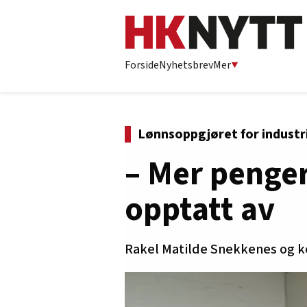
Forside
Nyhetsbrev
Mer
Lønnsoppgjøret for indust
– Mer penge
opptatt av
Rakel Matilde Snekkenes og k