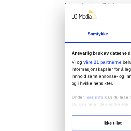
I denne
bransjen fikk de mest 
Det tilsvarer drøye 2.500 kron
– Mange ønsker seg det samme
Samtykke
På minstelønn
Ansvarlig bruk av dataene d
De ansatte i Concentrix er et 
Vi og
våre 21 partnerne
beha
som er omfattet av Standardo
informasjonskapsler for å lag
minstelønnssatsene. HK-klubbe
innhold samt annonse- og inn
lokalt.
og i hvilke hensikter.
Av andre store klubber som er 
Under
mer info
kan du lese 
DSV Road (tidligere Schenker),
Du kan hele tiden endre eller
organisasjoner som Leger ute
LO Medias publikasjoner frif
Ikke tillat
hvordan våre nettsider blir br