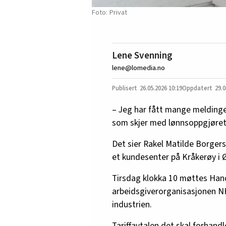
Privat
Lene Svenning
lene@lomedia.no
26.05.2026
10:19
29.0
– Jeg har fått mange meldinge
som skjer med lønnsoppgjøret v
Det sier Rakel Matilde Borger
et kundesenter på Kråkerøy i 
Tirsdag klokka 10 møttes Han
arbeidsgiverorganisasjonen NH
industrien.
Tariffavtalen det skal forhan