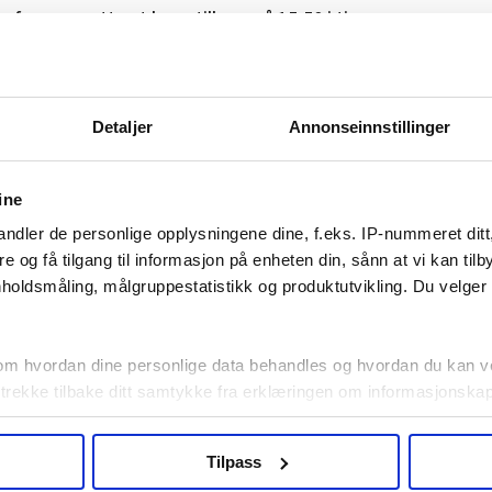
erfarne ansatte et lønnstillegg på 15,50 i timen
.
er i måneden.
, sier Snekkenes.
Detaljer
Annonseinnstillinger
ine
unntak når det kommer til lønn. De fleste andre
ndler de personlige opplysningene dine, f.eks. IP-nummeret ditt
verenskomsten er ikke lønnet etter
re og få tilgang til informasjon på enheten din, sånn at vi kan ti
ne har stort sett forhandlet fram bedre lønn
holdsmåling, målgruppestatistikk og produktutvikling. Du velge
omfattet av avtalen finner vi transportgiganten
om hvordan dine personlige data behandles og hvordan du kan v
 bilimportøren Harald A. Møller, OBOS og
 trekke tilbake ditt samtykke fra erklæringen om informasjonskap
n grenser, Amnesty og Norges idrettsforbund.
agbevegelse.no, hk-nytt.no og fontene.no bruker informasjonskaps
Tilpass
ukt slik at vi tilby relevant innhold, tilpassede annonser og utarbe