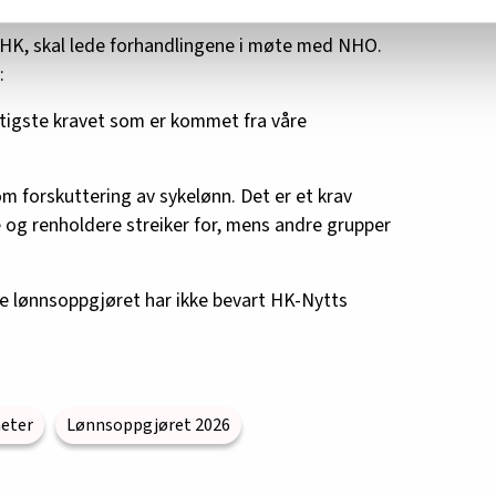
m hvordan du bruker nettstedet med LO Medias egne samarbeidsp
 i oversikten lengre ned på denne siden.
i HK, skal lede forhandlingene i møte med NHO.
:
iktigste kravet som er kommet fra våre
om forskuttering av sykelønn. Det er et krav
 og renholdere streiker for, mens andre grupper
e lønnsoppgjøret har ikke bevart HK-Nytts
eter
Lønnsoppgjøret 2026