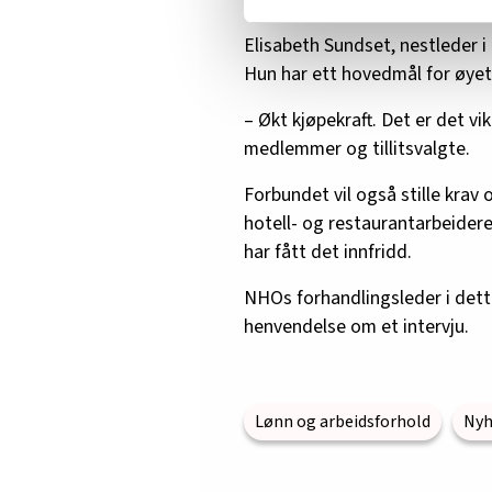
Det viktigste kravet
Vi deler bare informasjon o
annonsering. Disse er angitt
Elisabeth Sundset, nestleder 
Hun har ett hovedmål for øyet
– Økt kjøpekraft. Det er det v
medlemmer og tillitsvalgte.
Forbundet vil også stille krav 
hotell- og restaurantarbeidere
har fått det innfridd.
NHOs forhandlingsleder i dett
henvendelse om et intervju.
Lønn og arbeidsforhold
Nyh