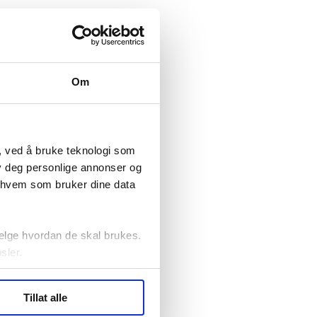
Om
, ved å bruke teknologi som
lby deg personlige annonser og
r hvem som bruker dine data
elge hvordan de skal brukes.
sler.
ler (cookies) for å lære
Tillat alle
ide statistikk.