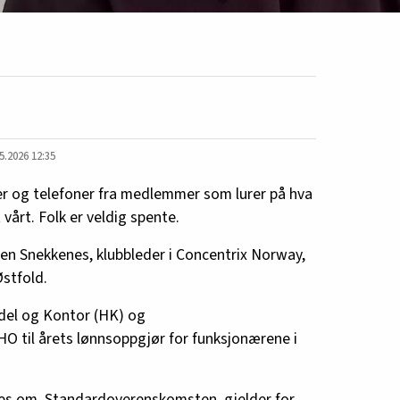
5.2026 12:35
r og telefoner fra medlemmer som lurer på hva
årt. Folk er veldig spente.
sen Snekkenes, klubbleder i Concentrix Norway,
Østfold.
del og Kontor (HK) og
O til årets lønnsoppgjør for funksjonærene i
dles om, Standardoverenskomsten, gjelder for